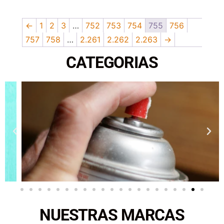
←
1
2
3
…
752
753
754
755
756
757
758
…
2.261
2.262
2.263
→
CATEGORIAS
NUESTRAS MARCAS