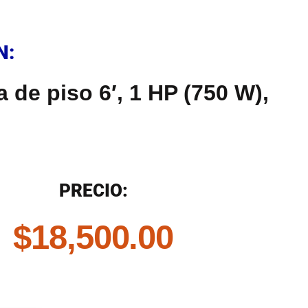
N
N:
 de piso 6′, 1 HP (750 W),
N
PRECIO:
$
18,500.00