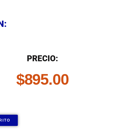
N
N:
N
PRECIO:
$
895.00
RITO