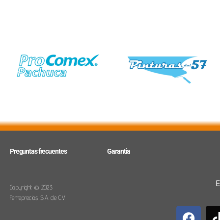
Preguntas frecuentes
Garantia
E
Copyright © 2023
Ferreprecios S.A. de C.V.