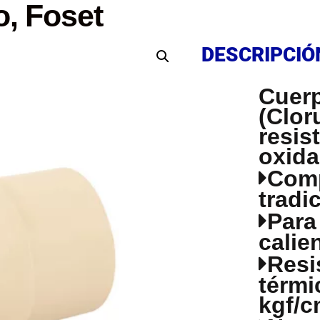
o, Foset
DESCRIPCIÓ
DESCRIPCIÓ
Cuerp
(Clor
resis
oxida
Comp
tradi
Para
calie
Resi
térmi
kgf/c