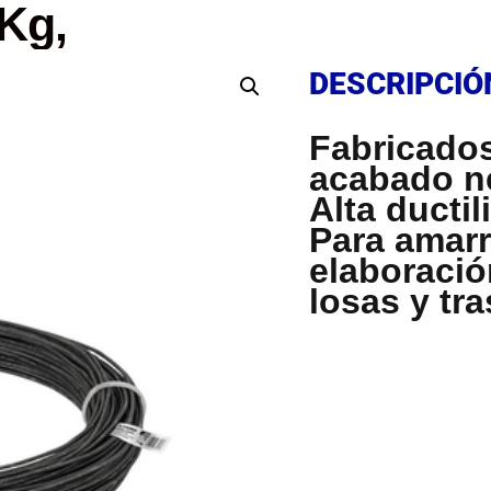
1Kg,
DESCRIPCIÓ
DESCRIPCIÓ
Fabricados
acabado n
Alta ducti
Para amarre
elaboració
losas y tr
DESCRIPCIÓ