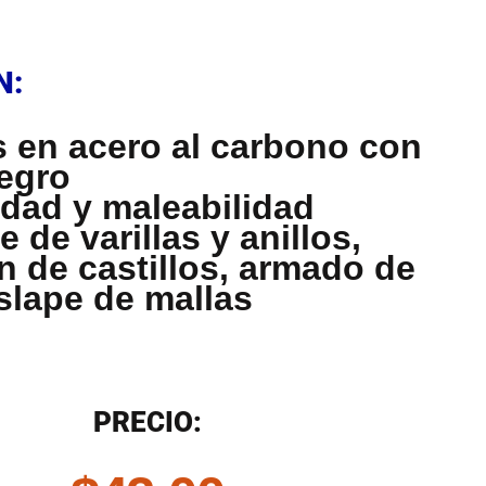
N
N:
 en acero al carbono con
egro
lidad y maleabilidad
 de varillas y anillos,
n de castillos, armado de
aslape de mallas
N
PRECIO: