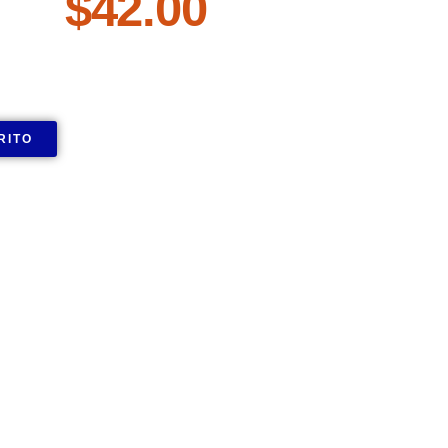
$
42.00
RITO