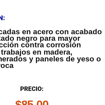
N
N:
cadas en acero con acabado
tado negro para mayor
cción contra corrosión
 trabajos en madera,
erados y paneles de yeso o
roca
N
PRECIO:
$
85.00