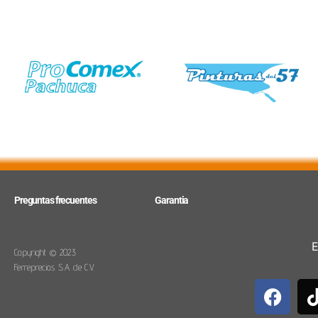
Preguntas frecuentes
Garantia
E
Copyright © 2023
Ferreprecios S.A. de C.V.