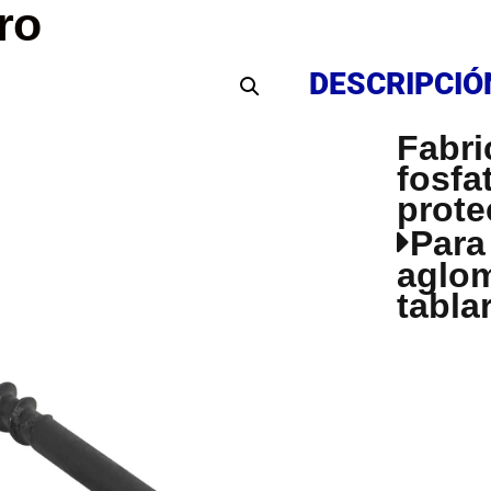
ro
DESCRIPCIÓ
DESCRIPCIÓ
Fabri
fosfa
prote
Para
aglom
tabla
DESCRIPCIÓ