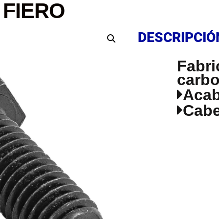
, FIERO
DESCRIPCIÓ
DESCRIPCIÓ
Fabri
carb
Aca
Cabe
DESCRIPCIÓ