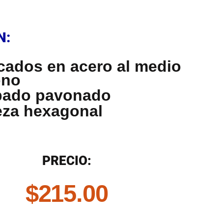
N
N:
cados en acero al medio
ono
bado pavonado
za hexagonal
N
PRECIO:
$
215.00