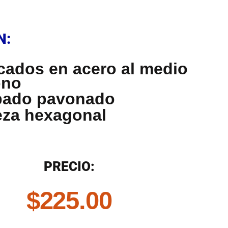
N
N:
cados en acero al medio
ono
bado pavonado
za hexagonal
N
PRECIO:
$
225.00