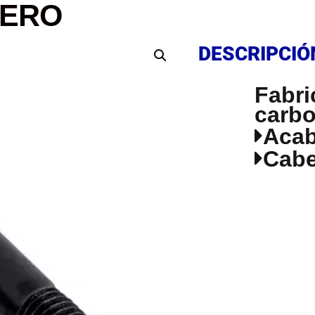
FIERO
DESCRIPCIÓ
DESCRIPCIÓ
Fabri
carb
Aca
Cabe
DESCRIPCIÓ