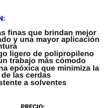
N
N:
s finas que brindan mejor
do y una mayor aplicación
ntura
o ligero de polipropileno
un trabajo más cómodo
na epóxica que minimiza la
 de las cerdas
stente a solventes
N
PRECIO: