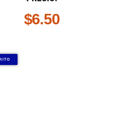
$
6.50
RITO