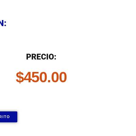
N
N:
N
PRECIO:
$
450.00
RITO