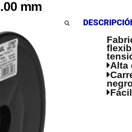
 1.00 mm
DESCRIPCIÓ
DESCRIPCIÓ
Fabri
flexib
tensi
Alta
Carr
negr
Fáci
DESCRIPCIÓ