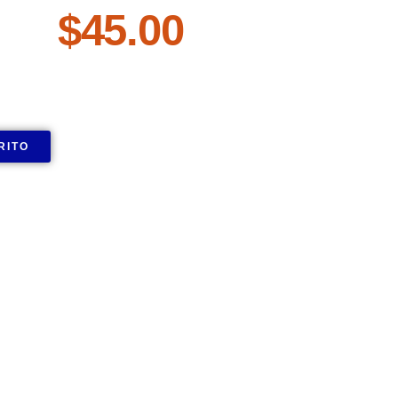
$
45.00
RITO