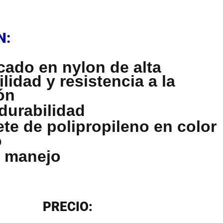
N
N:
cado en nylon de alta
ilidad y resistencia a la
ón
 durabilidad
ete de polipropileno en color
o
l manejo
N
PRECIO: