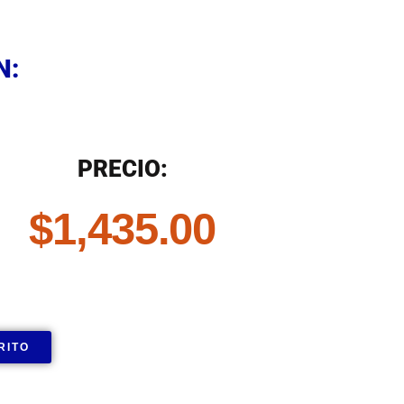
N
N:
N
PRECIO:
$
1,435.00
RITO