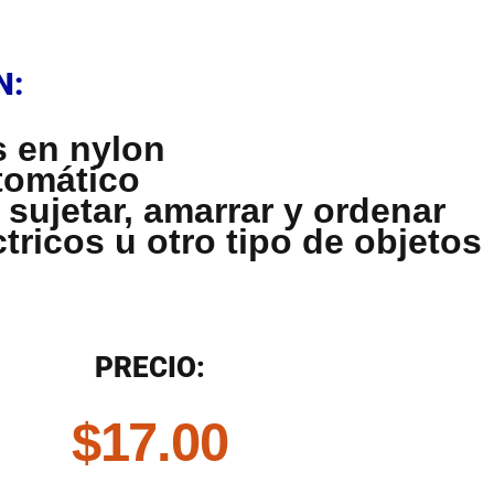
N
N:
s en nylon
tomático
 sujetar, amarrar y ordenar
tricos u otro tipo de objetos
N
PRECIO:
$
17.00