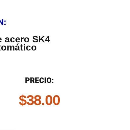
N
N:
e acero SK4
tomático
N
PRECIO:
$
38.00