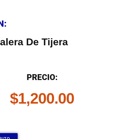
N
N:
alera De Tijera
N
PRECIO:
$
1,200.00
RITO