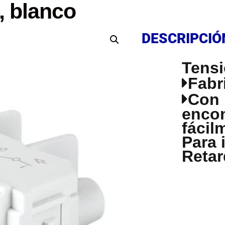
a, blanco
DESCRIPCIÓ
DESCRIPCIÓ
Tensi
Fabr
Con 
encon
fácil
Para 
Retar
DESCRIPCIÓ