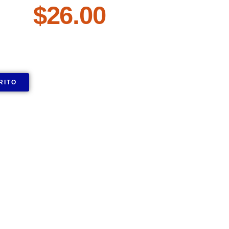
$
26.00
RITO