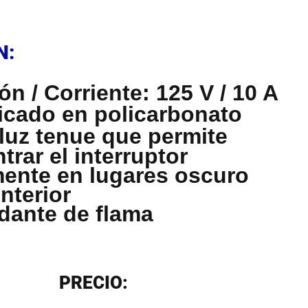
N
N:
ón / Corriente: 125 V / 10 A
icado en policarbonato
luz tenue que permite
trar el interruptor
mente en lugares oscuro
interior
dante de flama
N
PRECIO: