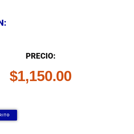
N
N:
N
PRECIO:
$
1,150.00
RITO