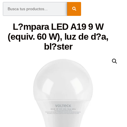
L?mpara LED A19 9 W
(equiv. 60 W), luz de d?a,
bl?ster