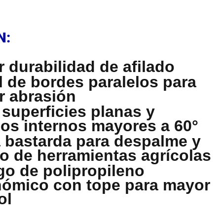
N
N:
 durabilidad de afilado
il de bordes paralelos para
 abrasión
 superficies planas y
os internos mayores a 60°
 bastarda para despalme y
do de herramientas agrícolas
o de polipropileno
ómico con tope para mayor
ol
N