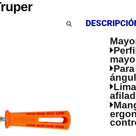
ruper
DESCRIPCIÓ
DESCRIPCIÓ
Mayor
Perf
mayor
Para
ángul
Lima
afila
Mang
ergon
contr
DESCRIPCIÓ