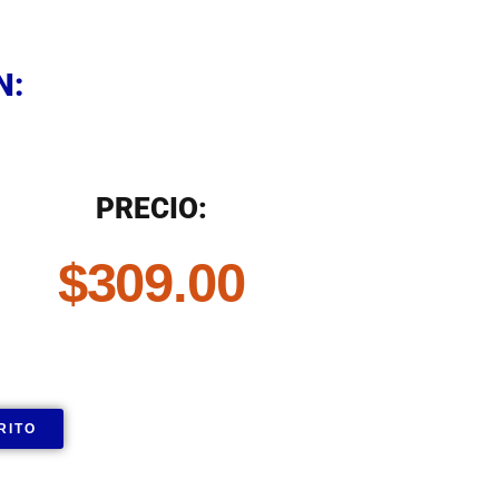
N
N:
N
PRECIO:
$
309.00
RITO