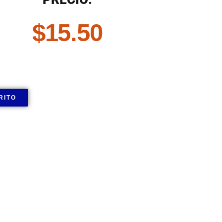
$
15.50
RITO