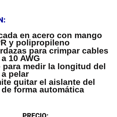
N
N:
cada en acero con mango
R y polipropileno
rdazas para crimpar cables
 a 10 AWG
 para medir la longitud del
 a pelar
te quitar el aislante del
 de forma automática
N
PRECIO: