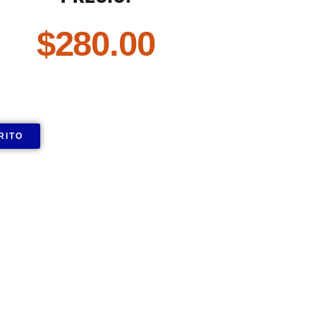
$
280.00
RITO