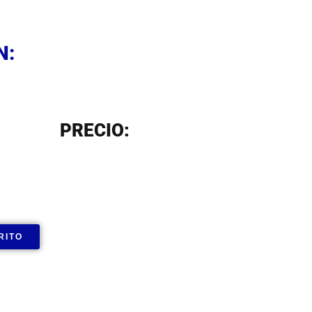
N
N:
N
PRECIO:
RITO