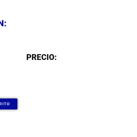
N
N:
N
PRECIO:
RITO