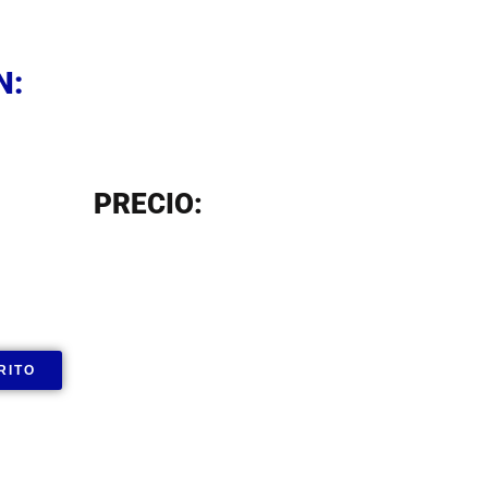
N
N:
N
PRECIO:
RITO