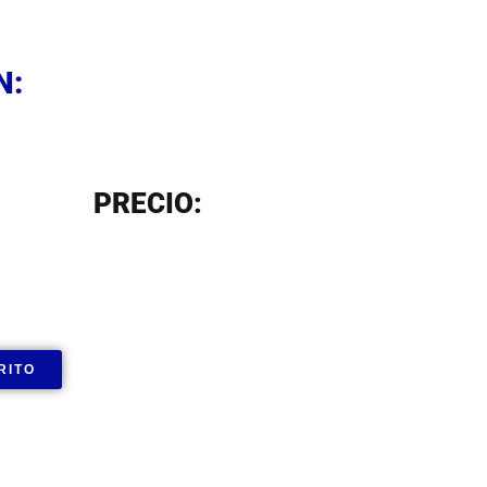
N
N:
N
PRECIO:
RITO