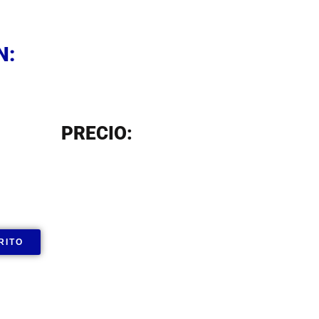
N
N:
N
PRECIO:
RITO