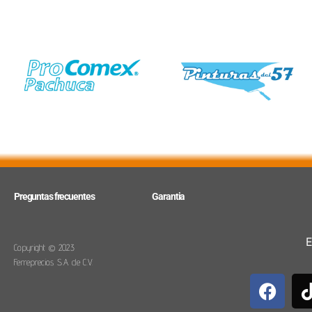
Preguntas frecuentes
Garantia
E
Copyright © 2023
Ferreprecios S.A. de C.V.