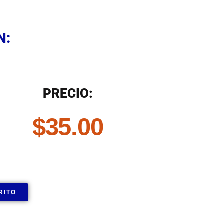
N
N:
N
PRECIO:
$
35.00
RITO