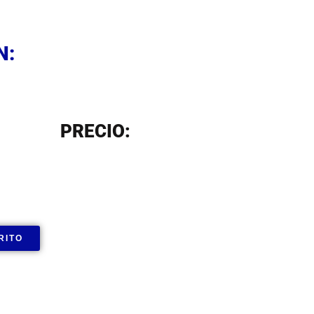
N
N:
N
PRECIO:
RITO