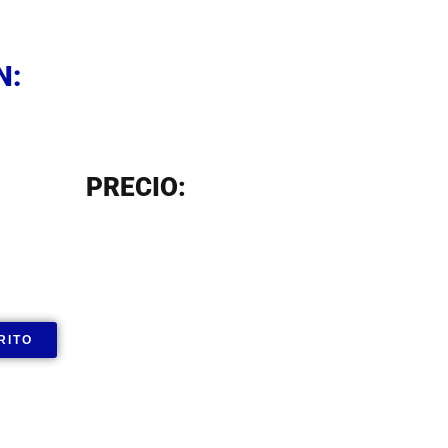
N
N:
N
PRECIO:
RITO