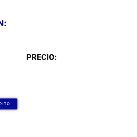
N
N:
N
PRECIO:
RITO