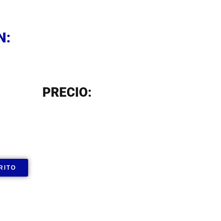
N
N:
N
PRECIO:
RITO