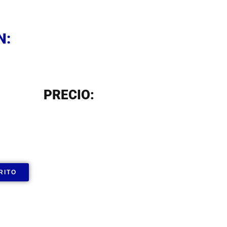
N
N:
N
PRECIO:
RITO