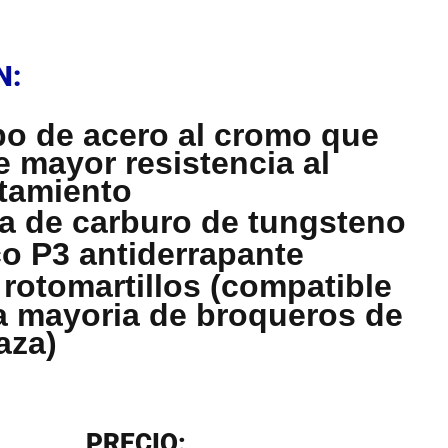
N
N:
o de acero al cromo que
e mayor resistencia al
tamiento
a de carburo de tungsteno
o P3 antiderrapante
 rotomartillos (compatible
a mayoria de broqueros de
aza)
N
PRECIO: