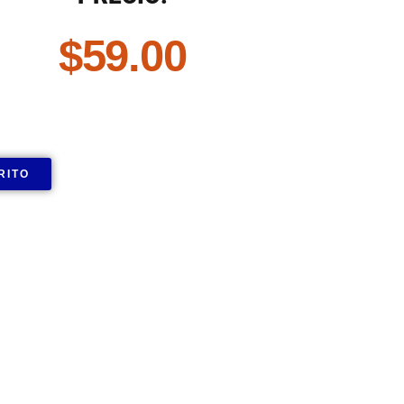
$
59.00
RITO