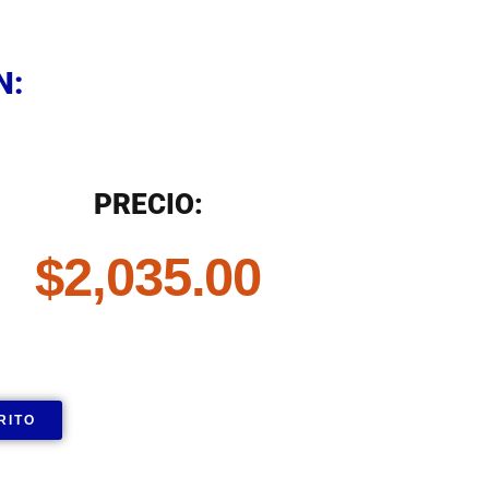
N
N:
N
PRECIO:
$
2,035.00
RITO