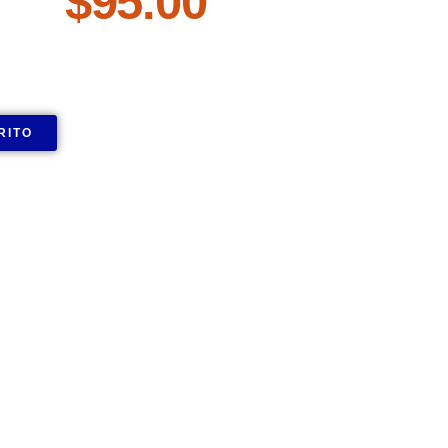
$
95.00
RITO