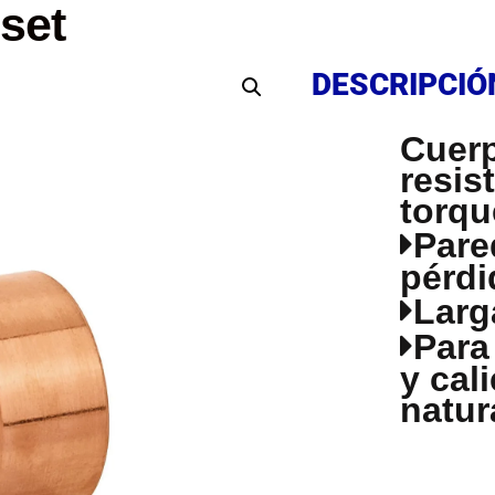
oset
DESCRIPCIÓ
DESCRIPCIÓ
Cuerp
resis
torqu
Pare
pérdi
Larga
Para
y cal
natura
DESCRIPCIÓ